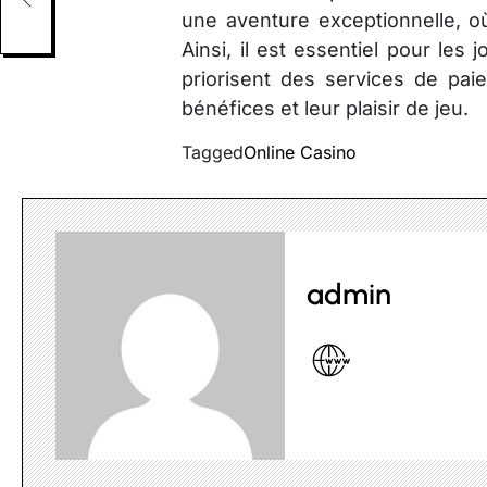
une aventure exceptionnelle, o
Ainsi, il est essentiel pour les
priorisent des services de pai
bénéfices et leur plaisir de jeu.
Tagged
Online Casino
admin