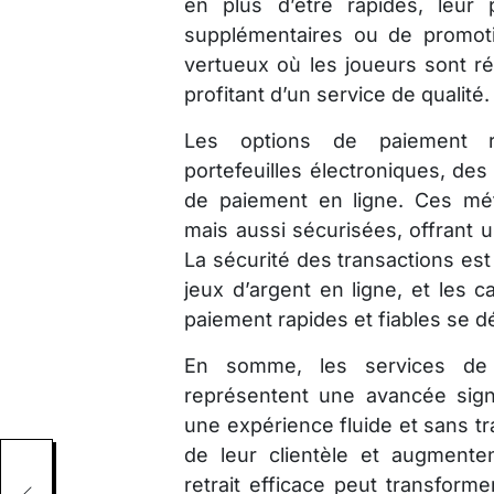
en plus d’être rapides, leur
supplémentaires ou de promoti
vertueux où les joueurs sont ré
profitant d’un service de qualité.
Les options de paiement r
portefeuilles électroniques, des
de paiement en ligne. Ces mé
mais aussi sécurisées, offrant une
La sécurité des transactions es
jeux d’argent en ligne, et les 
paiement rapides et fiables se 
En somme, les services d
représentent une avancée signi
une expérience fluide et sans tra
de leur clientèle et augmente
cais
retrait efficace peut transform