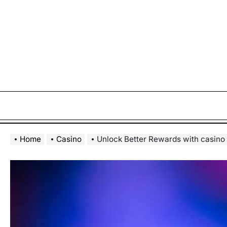
Skip
to
content
Home
Casino
Unlock Better Rewards with casino en 