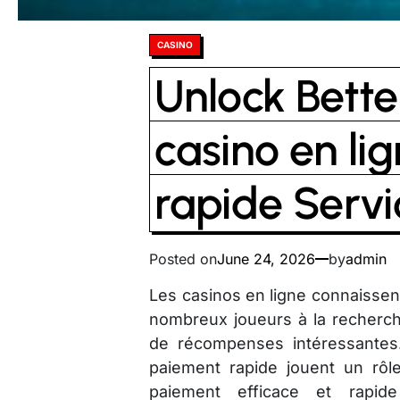
Posted
CASINO
in
Unlock Bett
casino en li
rapide Servi
Posted on
June 24, 2026
by
admin
Les casinos en ligne connaissent
nombreux joueurs à la recherch
de récompenses intéressantes.
paiement rapide jouent un rôl
paiement efficace et rapide