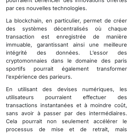
pourraient bénéficier des innovations offertes
par ces nouvelles technologies.
La blockchain, en particulier, permet de créer
des systèmes décentralisés où chaque
transaction est enregistrée de manière
immuable, garantissant ainsi une meilleure
intégrité des données. L’essor des
cryptomonnaies dans le domaine des paris
sportifs pourrait également transformer
l’expérience des parieurs.
En utilisant des devises numériques, les
utilisateurs pourraient effectuer des
transactions instantanées et à moindre coût,
sans avoir à passer par des intermédiaires.
Cela pourrait non seulement accélérer le
processus de mise et de retrait, mais