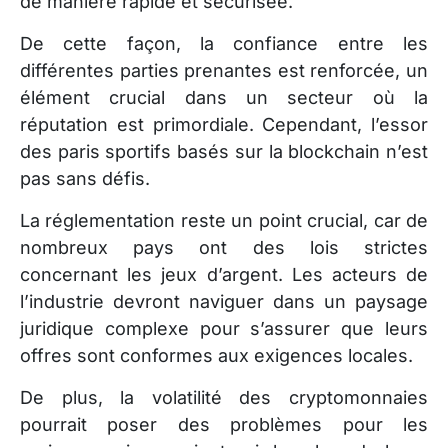
de manière rapide et sécurisée.
De cette façon, la confiance entre les
différentes parties prenantes est renforcée, un
élément crucial dans un secteur où la
réputation est primordiale. Cependant, l’essor
des paris sportifs basés sur la blockchain n’est
pas sans défis.
La réglementation reste un point crucial, car de
nombreux pays ont des lois strictes
concernant les jeux d’argent. Les acteurs de
l’industrie devront naviguer dans un paysage
juridique complexe pour s’assurer que leurs
offres sont conformes aux exigences locales.
De plus, la volatilité des cryptomonnaies
pourrait poser des problèmes pour les