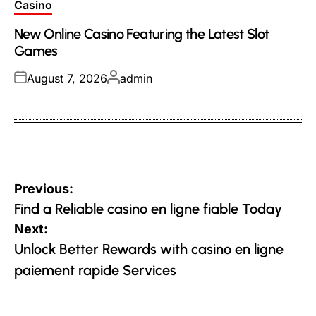
Posted
Casino
in
New Online Casino Featuring the Latest Slot
Games
Posted
Posted
August 7, 2026
admin
on
by
Post
Previous:
navigation
Find a Reliable casino en ligne fiable Today
Next:
Unlock Better Rewards with casino en ligne
paiement rapide Services