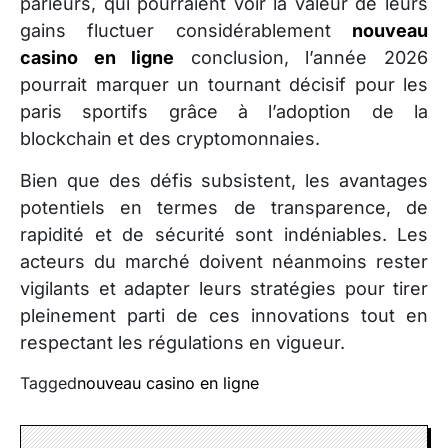
parieurs, qui pourraient voir la valeur de leurs
gains fluctuer considérablement
nouveau
casino en ligne
conclusion, l’année 2026
pourrait marquer un tournant décisif pour les
paris sportifs grâce à l’adoption de la
blockchain et des cryptomonnaies.
Bien que des défis subsistent, les avantages
potentiels en termes de transparence, de
rapidité et de sécurité sont indéniables. Les
acteurs du marché doivent néanmoins rester
vigilants et adapter leurs stratégies pour tirer
pleinement parti de ces innovations tout en
respectant les régulations en vigueur.
Tagged
nouveau casino en ligne