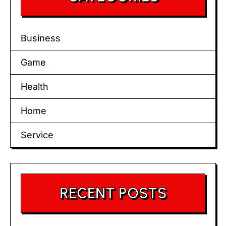
Business
Game
Health
Home
Service
RECENT POSTS