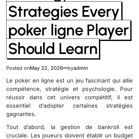
Strategies Every
poker ligne Player
Should Learn
Posted on
May 22, 2026
by
admin
Le poker en ligne est un jeu fascinant qui allie
compétence, stratégie et psychologie. Pour
réussir dans cet univers compétitif, il est
essentiel d’adopter certaines stratégies
gagnantes.
Tout d’abord, la gestion de bankroll est
cruciale. Les joueurs doivent établir un budget