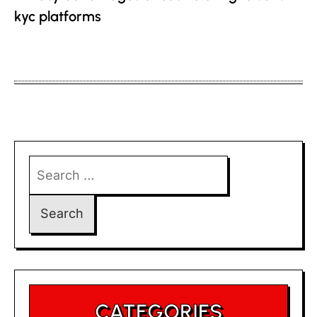
kyc platforms
Search
for:
CATEGORIES