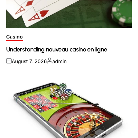
Posted
Casino
in
Understanding nouveau casino en ligne
Posted
Posted
August 7, 2026
admin
on
by