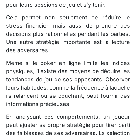
pour leurs sessions de jeu et s’y tenir.
Cela permet non seulement de réduire le
stress financier, mais aussi de prendre des
décisions plus rationnelles pendant les parties.
Une autre stratégie importante est la lecture
des adversaires.
Même si le poker en ligne limite les indices
physiques, il existe des moyens de déduire les
tendances de jeu de ses opposants. Observer
leurs habitudes, comme la fréquence à laquelle
ils relancent ou se couchent, peut fournir des
informations précieuses.
En analysant ces comportements, un joueur
peut ajuster sa propre stratégie pour tirer parti
des faiblesses de ses adversaires. La sélection