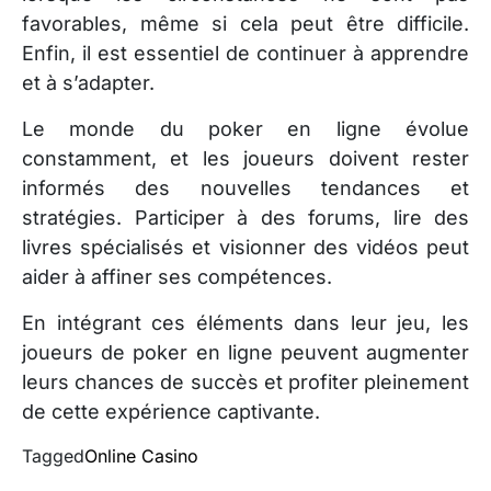
favorables, même si cela peut être difficile.
Enfin, il est essentiel de continuer à apprendre
et à s’adapter.
Le monde du poker en ligne évolue
constamment, et les joueurs doivent rester
informés des nouvelles tendances et
stratégies. Participer à des forums, lire des
livres spécialisés et visionner des vidéos peut
aider à affiner ses compétences.
En intégrant ces éléments dans leur jeu, les
joueurs de poker en ligne peuvent augmenter
leurs chances de succès et profiter pleinement
de cette expérience captivante.
Tagged
Online Casino