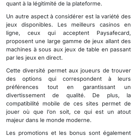
quant à la légitimité de la plateforme.
Un autre aspect à considérer est la variété des
jeux disponibles. Les meilleurs casinos en
ligne, ceux qui acceptent Paysafecard,
proposent une large gamme de jeux allant des
machines à sous aux jeux de table en passant
par les jeux en direct.
Cette diversité permet aux joueurs de trouver
des options qui correspondent à leurs
préférences tout en garantissant un
divertissement de qualité. De plus, la
compatibilité mobile de ces sites permet de
jouer où que l’on soit, ce qui est un atout
majeur dans le monde moderne.
Les promotions et les bonus sont également