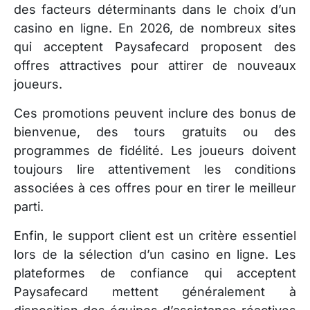
des facteurs déterminants dans le choix d’un
casino en ligne. En 2026, de nombreux sites
qui acceptent Paysafecard proposent des
offres attractives pour attirer de nouveaux
joueurs.
Ces promotions peuvent inclure des bonus de
bienvenue, des tours gratuits ou des
programmes de fidélité. Les joueurs doivent
toujours lire attentivement les conditions
associées à ces offres pour en tirer le meilleur
parti.
Enfin, le support client est un critère essentiel
lors de la sélection d’un casino en ligne. Les
plateformes de confiance qui acceptent
Paysafecard mettent généralement à