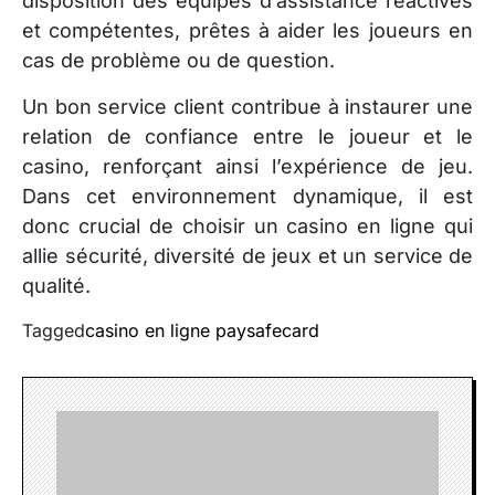
disposition des équipes d’assistance réactives
et compétentes, prêtes à aider les joueurs en
cas de problème ou de question.
Un bon service client contribue à instaurer une
relation de confiance entre le joueur et le
casino, renforçant ainsi l’expérience de jeu.
Dans cet environnement dynamique, il est
donc crucial de choisir un casino en ligne qui
allie sécurité, diversité de jeux et un service de
qualité.
Tagged
casino en ligne paysafecard