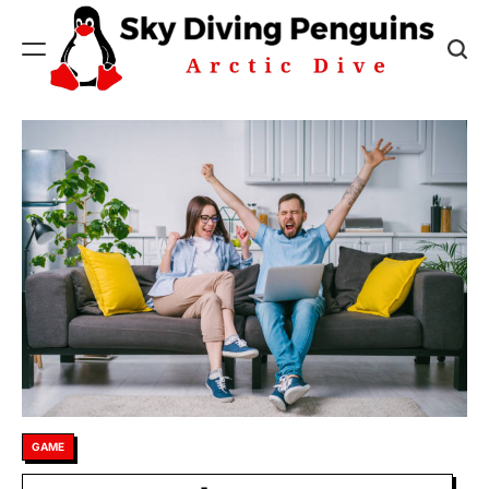
Skip
to
content
Sky
Diving
Penguins
Posted
GAME
in