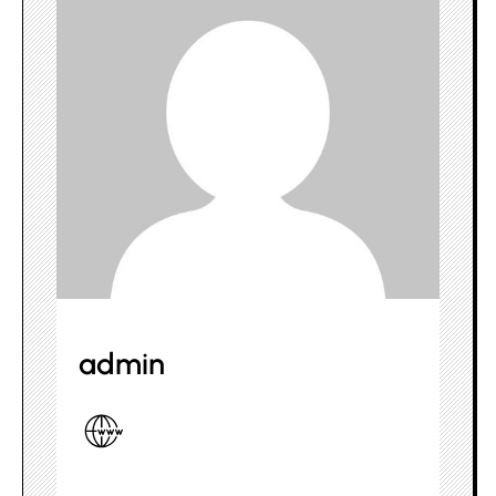
admin