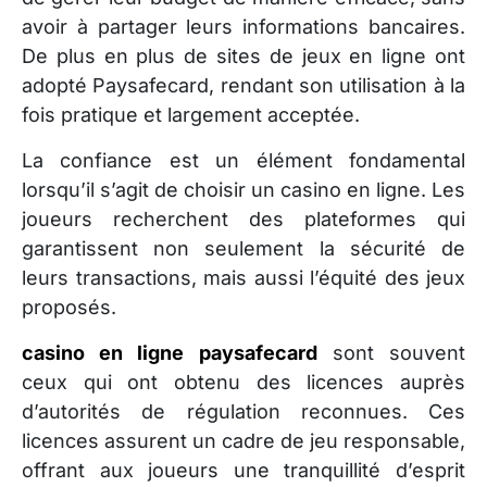
avoir à partager leurs informations bancaires.
De plus en plus de sites de jeux en ligne ont
adopté Paysafecard, rendant son utilisation à la
fois pratique et largement acceptée.
La confiance est un élément fondamental
lorsqu’il s’agit de choisir un casino en ligne. Les
joueurs recherchent des plateformes qui
garantissent non seulement la sécurité de
leurs transactions, mais aussi l’équité des jeux
proposés.
casino en ligne paysafecard
sont souvent
ceux qui ont obtenu des licences auprès
d’autorités de régulation reconnues. Ces
licences assurent un cadre de jeu responsable,
offrant aux joueurs une tranquillité d’esprit