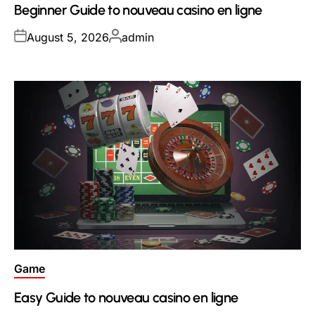
Beginner Guide to nouveau casino en ligne
Posted
Posted
August 5, 2026
admin
on
by
Posted
Game
in
Easy Guide to nouveau casino en ligne