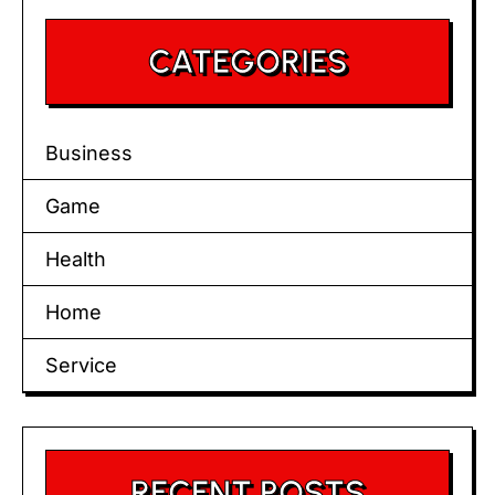
CATEGORIES
Business
Game
Health
Home
Service
RECENT POSTS