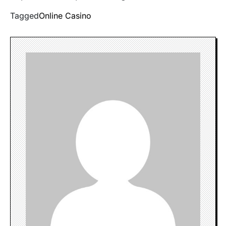
Tagged
Online Casino