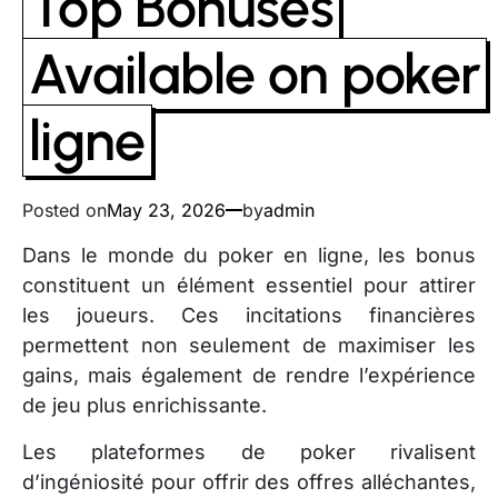
Top Bonuses
Available on poker
ligne
Posted on
May 23, 2026
by
admin
Dans le monde du poker en ligne, les bonus
constituent un élément essentiel pour attirer
les joueurs. Ces incitations financières
permettent non seulement de maximiser les
gains, mais également de rendre l’expérience
de jeu plus enrichissante.
Les plateformes de poker rivalisent
d’ingéniosité pour offrir des offres alléchantes,