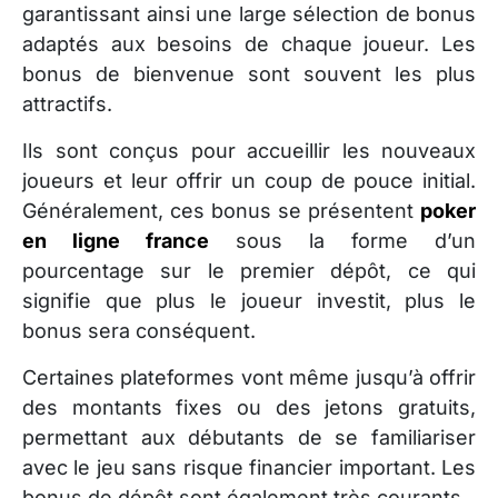
garantissant ainsi une large sélection de bonus
adaptés aux besoins de chaque joueur. Les
bonus de bienvenue sont souvent les plus
attractifs.
Ils sont conçus pour accueillir les nouveaux
joueurs et leur offrir un coup de pouce initial.
Généralement, ces bonus se présentent
poker
en ligne france
sous la forme d’un
pourcentage sur le premier dépôt, ce qui
signifie que plus le joueur investit, plus le
bonus sera conséquent.
Certaines plateformes vont même jusqu’à offrir
des montants fixes ou des jetons gratuits,
permettant aux débutants de se familiariser
avec le jeu sans risque financier important. Les
bonus de dépôt sont également très courants.