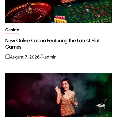
Posted
Casino
in
New Online Casino Featuring the Latest Slot
Games
Posted
Posted
August 7, 2026
admin
on
by