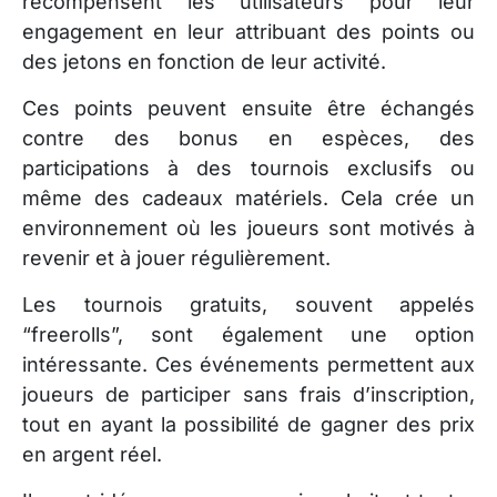
récompensent les utilisateurs pour leur
engagement en leur attribuant des points ou
des jetons en fonction de leur activité.
Ces points peuvent ensuite être échangés
contre des bonus en espèces, des
participations à des tournois exclusifs ou
même des cadeaux matériels. Cela crée un
environnement où les joueurs sont motivés à
revenir et à jouer régulièrement.
Les tournois gratuits, souvent appelés
“freerolls”, sont également une option
intéressante. Ces événements permettent aux
joueurs de participer sans frais d’inscription,
tout en ayant la possibilité de gagner des prix
en argent réel.