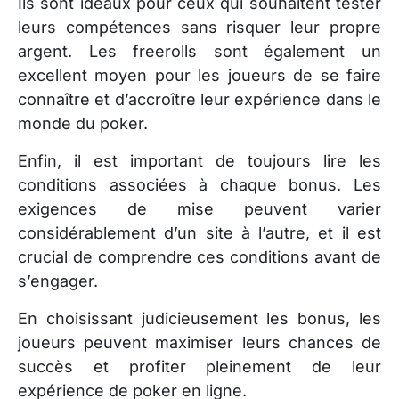
Ils sont idéaux pour ceux qui souhaitent tester
leurs compétences sans risquer leur propre
argent. Les freerolls sont également un
excellent moyen pour les joueurs de se faire
connaître et d’accroître leur expérience dans le
monde du poker.
Enfin, il est important de toujours lire les
conditions associées à chaque bonus. Les
exigences de mise peuvent varier
considérablement d’un site à l’autre, et il est
crucial de comprendre ces conditions avant de
s’engager.
En choisissant judicieusement les bonus, les
joueurs peuvent maximiser leurs chances de
succès et profiter pleinement de leur
expérience de poker en ligne.