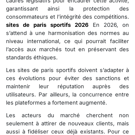
cadres législatifs pour encadrer cette activité,
garantissant ainsi la protection des
consommateurs et l’intégrité des compétitions.
sites de paris sportifs 2026
En 2026, on
s’attend à une harmonisation des normes au
niveau international, ce qui pourrait faciliter
l’accès aux marchés tout en préservant des
standards éthiques.
Les sites de paris sportifs doivent s’adapter à
ces évolutions pour éviter des sanctions et
maintenir leur réputation auprès des
utilisateurs. Par ailleurs, la concurrence entre
les plateformes a fortement augmenté.
Les acteurs du marché cherchent non
seulement à attirer de nouveaux clients, mais
aussi à fidéliser ceux déjà existants. Pour ce