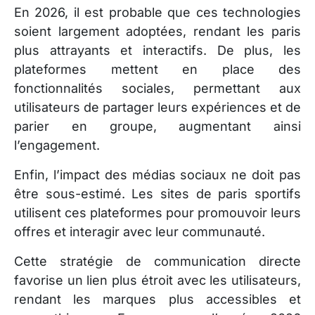
En 2026, il est probable que ces technologies
soient largement adoptées, rendant les paris
plus attrayants et interactifs. De plus, les
plateformes mettent en place des
fonctionnalités sociales, permettant aux
utilisateurs de partager leurs expériences et de
parier en groupe, augmentant ainsi
l’engagement.
Enfin, l’impact des médias sociaux ne doit pas
être sous-estimé. Les sites de paris sportifs
utilisent ces plateformes pour promouvoir leurs
offres et interagir avec leur communauté.
Cette stratégie de communication directe
favorise un lien plus étroit avec les utilisateurs,
rendant les marques plus accessibles et