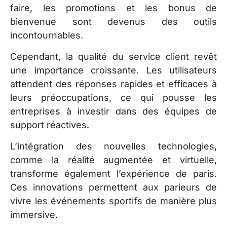
faire, les promotions et les bonus de
bienvenue sont devenus des outils
incontournables.
Cependant, la qualité du service client revêt
une importance croissante. Les utilisateurs
attendent des réponses rapides et efficaces à
leurs préoccupations, ce qui pousse les
entreprises à investir dans des équipes de
support réactives.
L’intégration des nouvelles technologies,
comme la réalité augmentée et virtuelle,
transforme également l’expérience de paris.
Ces innovations permettent aux parieurs de
vivre les événements sportifs de manière plus
immersive.