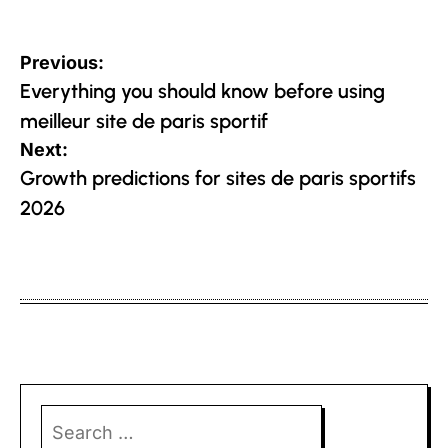
Post
Previous:
navigation
Everything you should know before using
meilleur site de paris sportif
Next:
Growth predictions for sites de paris sportifs
2026
Search
for: