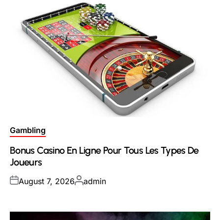
Posted
Gambling
in
Bonus Casino En Ligne Pour Tous Les Types De
Joueurs
Posted
Posted
August 7, 2026
admin
on
by