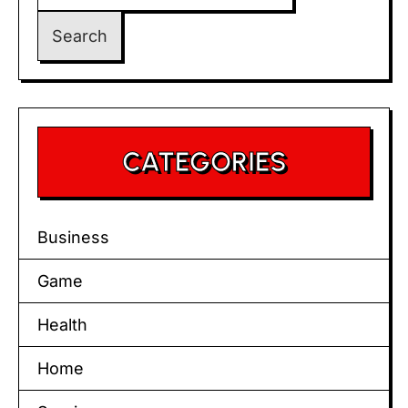
CATEGORIES
Business
Game
Health
Home