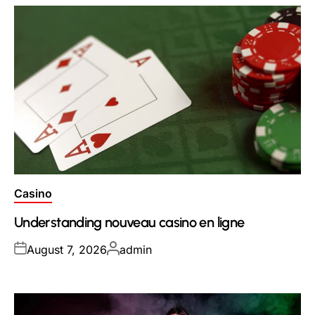
Posted
Casino
in
Understanding nouveau casino en ligne
Posted
Posted
August 7, 2026
admin
on
by