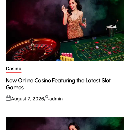
Posted
Casino
in
New Online Casino Featuring the Latest Slot
Games
Posted
Posted
August 7, 2026
admin
on
by