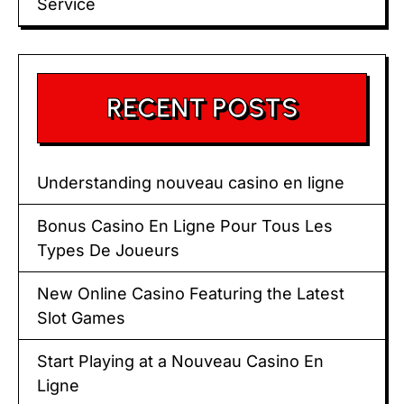
Service
RECENT POSTS
Understanding nouveau casino en ligne
Bonus Casino En Ligne Pour Tous Les
Types De Joueurs
New Online Casino Featuring the Latest
Slot Games
Start Playing at a Nouveau Casino En
Ligne