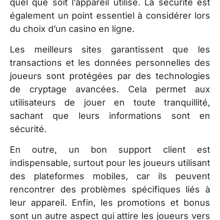
quel que soit l’appareil utilisé. La sécurité est
également un point essentiel à considérer lors
du choix d’un casino en ligne.
Les meilleurs sites garantissent que les
transactions et les données personnelles des
joueurs sont protégées par des technologies
de cryptage avancées. Cela permet aux
utilisateurs de jouer en toute tranquillité,
sachant que leurs informations sont en
sécurité.
En outre, un bon support client est
indispensable, surtout pour les joueurs utilisant
des plateformes mobiles, car ils peuvent
rencontrer des problèmes spécifiques liés à
leur appareil. Enfin, les promotions et bonus
sont un autre aspect qui attire les joueurs vers