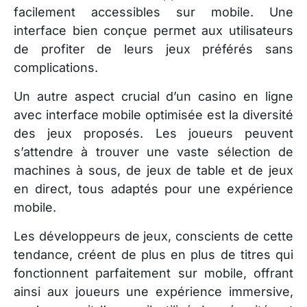
facilement accessibles sur mobile. Une
interface bien conçue permet aux utilisateurs
de profiter de leurs jeux préférés sans
complications.
Un autre aspect crucial d’un casino en ligne
avec interface mobile optimisée est la diversité
des jeux proposés. Les joueurs peuvent
s’attendre à trouver une vaste sélection de
machines à sous, de jeux de table et de jeux
en direct, tous adaptés pour une expérience
mobile.
Les développeurs de jeux, conscients de cette
tendance, créent de plus en plus de titres qui
fonctionnent parfaitement sur mobile, offrant
ainsi aux joueurs une expérience immersive,