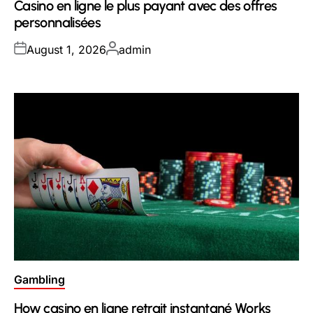
Casino en ligne le plus payant avec des offres
personnalisées
Posted
Posted
August 1, 2026
admin
on
by
Posted
Gambling
in
How casino en ligne retrait instantané Works