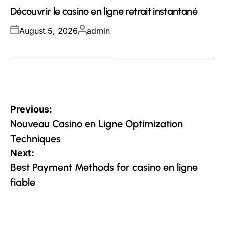
in
Découvrir le casino en ligne retrait instantané
Posted
Posted
August 5, 2026
admin
on
by
Post
Previous:
navigation
Nouveau Casino en Ligne Optimization
Techniques
Next:
Best Payment Methods for casino en ligne
fiable