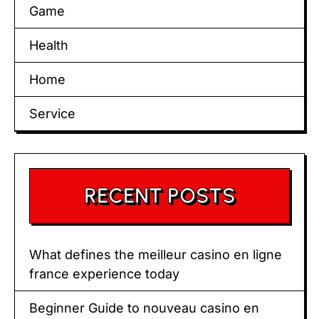
Game
Health
Home
Service
RECENT POSTS
What defines the meilleur casino en ligne
france experience today
Beginner Guide to nouveau casino en