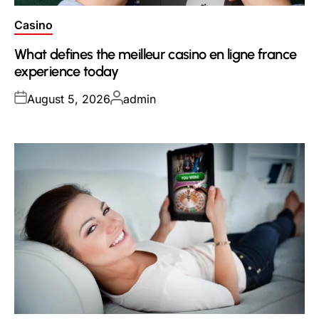
Posted
Casino
in
What defines the meilleur casino en ligne france
experience today
Posted
Posted
August 5, 2026
admin
on
by