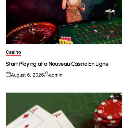
Posted
Casino
in
Start Playing at a Nouveau Casino En Ligne
Posted
Posted
August 6, 2026
admin
on
by