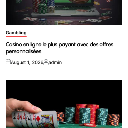
Posted
Gambling
in
Casino en ligne le plus payant avec des offres
personnalisées
Posted
Posted
August 1, 2026
admin
on
by