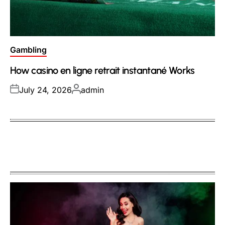
Posted
Gambling
in
How casino en ligne retrait instantané Works
Posted
Posted
July 24, 2026
admin
on
by