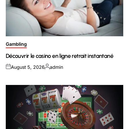
Posted
Gambling
in
Découvrir le casino en ligne retrait instantané
Posted
Posted
August 5, 2026
admin
on
by