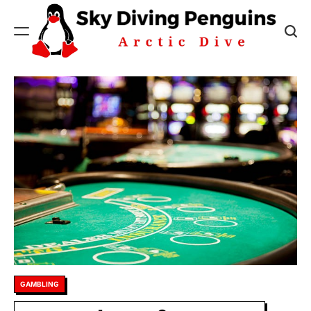
Skip
to
content
Sky
Diving
Penguins
Posted
GAMBLING
in