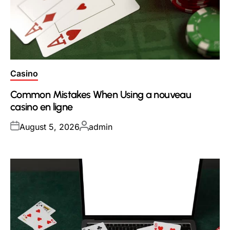
Posted
Casino
in
Common Mistakes When Using a nouveau
casino en ligne
Posted
Posted
August 5, 2026
admin
on
by