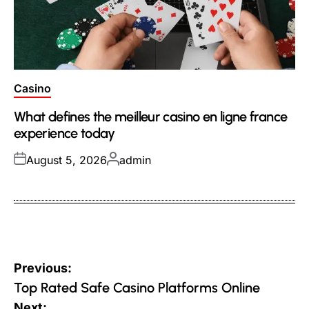
Posted
Casino
in
What defines the meilleur casino en ligne france
experience today
Posted
Posted
August 5, 2026
admin
on
by
Post
Previous:
navigation
Top Rated Safe Casino Platforms Online
Next: