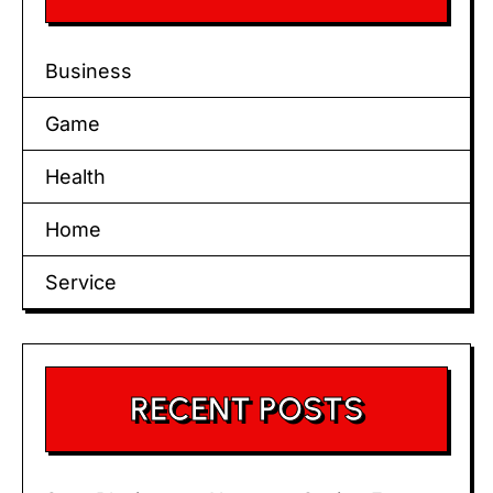
Business
Game
Health
Home
Service
RECENT POSTS