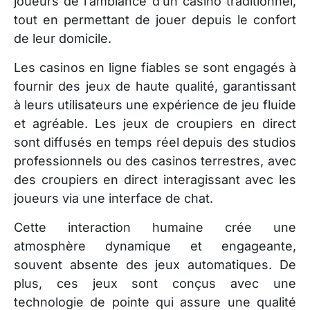
joueurs de l’ambiance d’un casino traditionnel,
tout en permettant de jouer depuis le confort
de leur domicile.
Les casinos en ligne fiables se sont engagés à
fournir des jeux de haute qualité, garantissant
à leurs utilisateurs une expérience de jeu fluide
et agréable. Les jeux de croupiers en direct
sont diffusés en temps réel depuis des studios
professionnels ou des casinos terrestres, avec
des croupiers en direct interagissant avec les
joueurs via une interface de chat.
Cette interaction humaine crée une
atmosphère dynamique et engageante,
souvent absente des jeux automatiques. De
plus, ces jeux sont conçus avec une
technologie de pointe qui assure une qualité