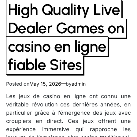
High Quality Live
Dealer Games on
casino en ligne
fiable Sites
Posted on
May 15, 2026
by
admin
Les jeux de casino en ligne ont connu une
véritable révolution ces dernières années, en
particulier grâce à l’émergence des jeux avec
croupiers en direct. Ces jeux offrent une
expérience immersive qui rapproche les