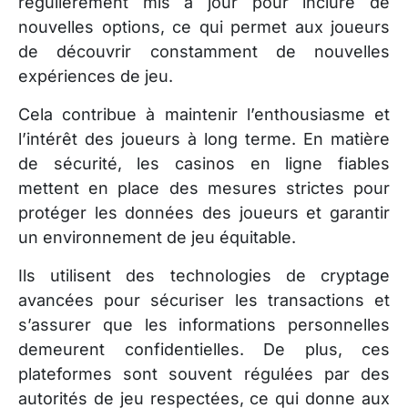
régulièrement mis à jour pour inclure de
nouvelles options, ce qui permet aux joueurs
de découvrir constamment de nouvelles
expériences de jeu.
Cela contribue à maintenir l’enthousiasme et
l’intérêt des joueurs à long terme. En matière
de sécurité, les casinos en ligne fiables
mettent en place des mesures strictes pour
protéger les données des joueurs et garantir
un environnement de jeu équitable.
Ils utilisent des technologies de cryptage
avancées pour sécuriser les transactions et
s’assurer que les informations personnelles
demeurent confidentielles. De plus, ces
plateformes sont souvent régulées par des
autorités de jeu respectées, ce qui donne aux