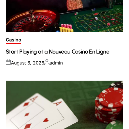
Posted
Casino
in
Start Playing at a Nouveau Casino En Ligne
Posted
Posted
August 6, 2026
admin
on
by