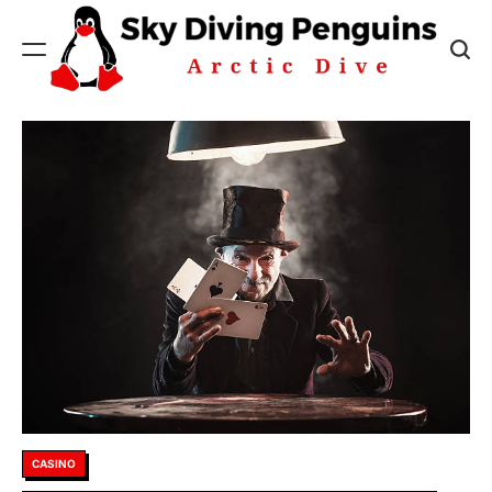
Skip
to
content
Sky
Diving
Penguins
Posted
CASINO
in