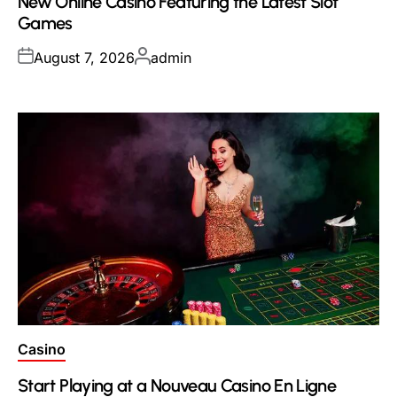
New Online Casino Featuring the Latest Slot
Games
Posted
Posted
August 7, 2026
admin
on
by
Posted
Casino
in
Start Playing at a Nouveau Casino En Ligne