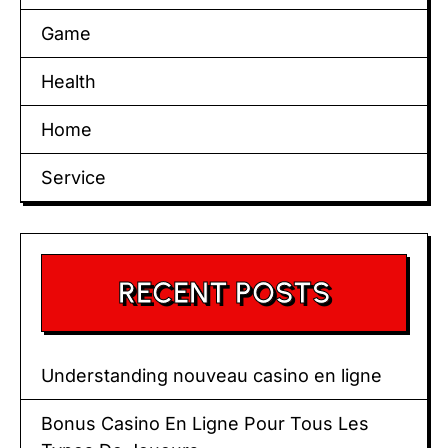
Game
Health
Home
Service
RECENT POSTS
Understanding nouveau casino en ligne
Bonus Casino En Ligne Pour Tous Les