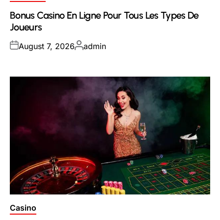
in
Bonus Casino En Ligne Pour Tous Les Types De
Joueurs
Posted
Posted
August 7, 2026
admin
on
by
Posted
Casino
in