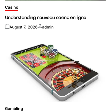
Posted
Casino
in
Understanding nouveau casino en ligne
Posted
Posted
August 7, 2026
admin
on
by
Posted
Gambling