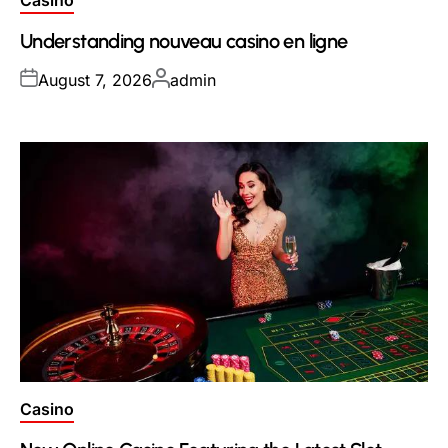
Casino
in
Understanding nouveau casino en ligne
Posted
Posted
August 7, 2026
admin
on
by
Posted
Casino
in