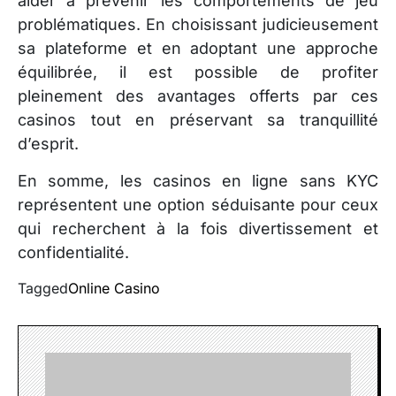
aider à prévenir les comportements de jeu
problématiques. En choisissant judicieusement
sa plateforme et en adoptant une approche
équilibrée, il est possible de profiter
pleinement des avantages offerts par ces
casinos tout en préservant sa tranquillité
d’esprit.
En somme, les casinos en ligne sans KYC
représentent une option séduisante pour ceux
qui recherchent à la fois divertissement et
confidentialité.
Tagged
Online Casino