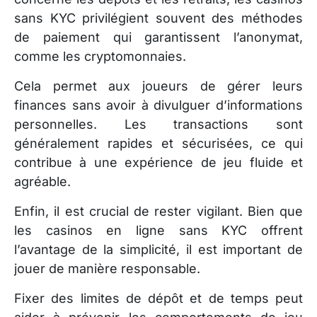
sans KYC privilégient souvent des méthodes
de paiement qui garantissent l’anonymat,
comme les cryptomonnaies.
Cela permet aux joueurs de gérer leurs
finances sans avoir à divulguer d’informations
personnelles. Les transactions sont
généralement rapides et sécurisées, ce qui
contribue à une expérience de jeu fluide et
agréable.
Enfin, il est crucial de rester vigilant. Bien que
les casinos en ligne sans KYC offrent
l’avantage de la simplicité, il est important de
jouer de manière responsable.
Fixer des limites de dépôt et de temps peut