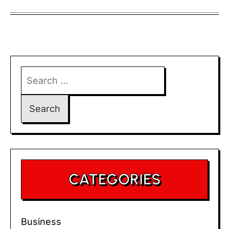
Search
for:
CATEGORIES
Business