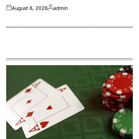
Posted
Posted
August 6, 2026
admin
on
by