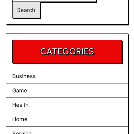
CATEGORIES
Business
Game
Health
Home
Service