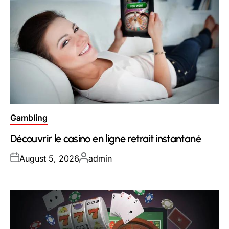
Posted
Gambling
in
Découvrir le casino en ligne retrait instantané
Posted
Posted
August 5, 2026
admin
on
by