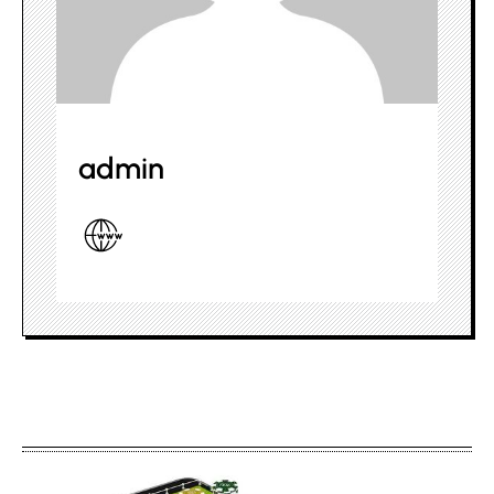
admin