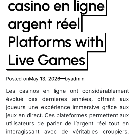
casino en ligne
argent réel
Platforms with
Live Games
Posted on
May 13, 2026
by
admin
Les casinos en ligne ont considérablement
évolué ces dernières années, offrant aux
joueurs une expérience immersive grâce aux
jeux en direct. Ces plateformes permettent aux
utilisateurs de parier de l’argent réel tout en
interagissant avec de véritables croupiers,