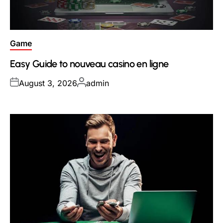
Posted
Game
in
Easy Guide to nouveau casino en ligne
Posted
Posted
August 3, 2026
admin
on
by