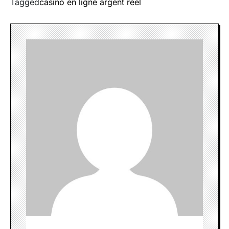
Tagged
casino en ligne argent réel