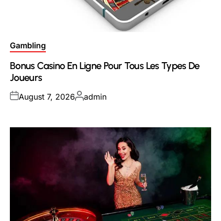
Posted
Gambling
in
Bonus Casino En Ligne Pour Tous Les Types De
Joueurs
Posted
Posted
August 7, 2026
admin
on
by