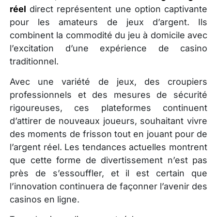
réel
direct représentent une option captivante
pour les amateurs de jeux d’argent. Ils
combinent la commodité du jeu à domicile avec
l’excitation d’une expérience de casino
traditionnel.
Avec une variété de jeux, des croupiers
professionnels et des mesures de sécurité
rigoureuses, ces plateformes continuent
d’attirer de nouveaux joueurs, souhaitant vivre
des moments de frisson tout en jouant pour de
l’argent réel. Les tendances actuelles montrent
que cette forme de divertissement n’est pas
près de s’essouffler, et il est certain que
l’innovation continuera de façonner l’avenir des
casinos en ligne.