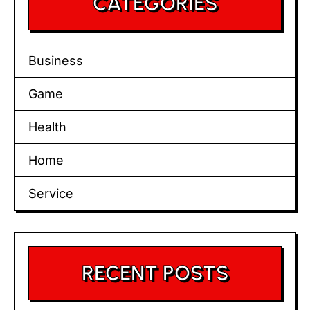
CATEGORIES
Business
Game
Health
Home
Service
RECENT POSTS