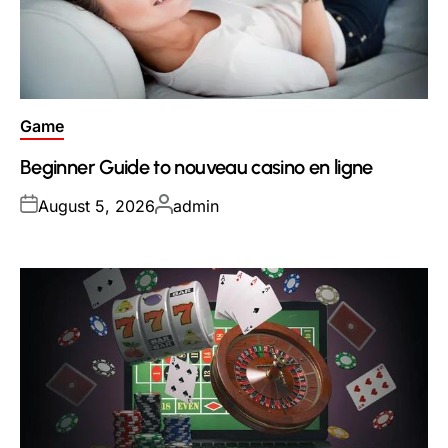
Posted
Game
in
Beginner Guide to nouveau casino en ligne
Posted
Posted
August 5, 2026
admin
on
by