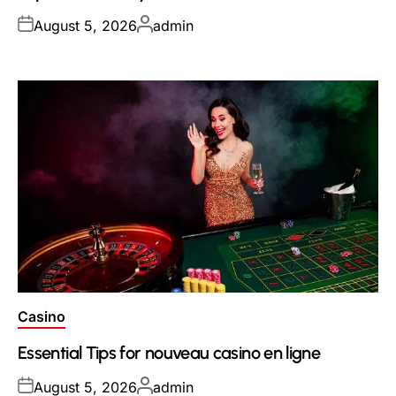
Posted
Posted
August 5, 2026
admin
on
by
Posted
Casino
in
Essential Tips for nouveau casino en ligne
Posted
Posted
August 5, 2026
admin