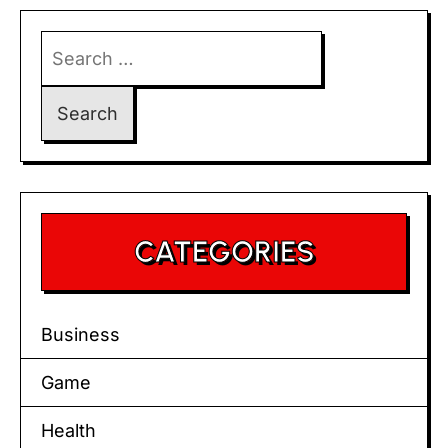
Search
for:
CATEGORIES
Business
Game
Health