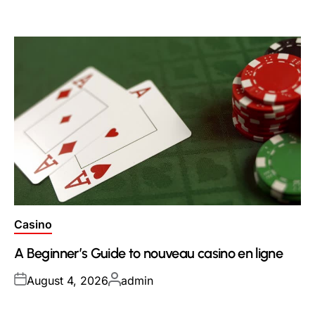
on
by
Posted
Casino
in
A Beginner’s Guide to nouveau casino en ligne
Posted
Posted
August 4, 2026
admin
on
by