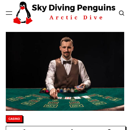
Skip
to
content
Sky
Diving
Penguins
Posted
CASINO
in