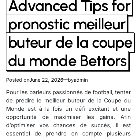
Advanced Tips for
pronostic meilleur
buteur de la coupe
du monde Bettors
Posted on
June 22, 2026
by
admin
Pour les parieurs passionnés de football, tenter
de prédire le meilleur buteur de la Coupe du
Monde est à la fois un défi excitant et une
opportunité de maximiser les gains. Afin
d’optimiser vos chances de succès, il est
essentiel de prendre en compte plusieurs