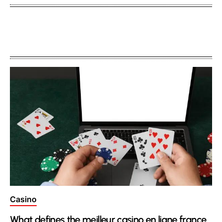
Posted
Casino
in
What defines the meilleur casino en ligne france