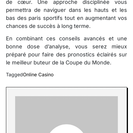
de cœur. Une approche disciplinée vous
permettra de naviguer dans les hauts et les
bas des paris sportifs tout en augmentant vos
chances de succès à long terme.
En combinant ces conseils avancés et une
bonne dose d’analyse, vous serez mieux
préparé pour faire des pronostics éclairés sur
le meilleur buteur de la Coupe du Monde.
Tagged
Online Casino